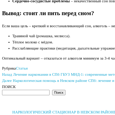
Сердечно-сосудистые проблемы
– некачественный сон пов
Вывод: стоит ли пить перед сном?
Если ваша цель – крепкий и восстанавливающий сон, алкоголь – 
Травяной чай (ромашка, мелисса).
Тёплое молоко с мёдом.
Расслабляющие практики (медитация, дыхательные упражне
Оптимальный вариант – отказаться от алкоголя минимум за 3-4 ч
Рубрика
Статьи
Предыдущая
Навигация
Назад
Лечение наркомании в СПб ГБУЗ МНД-1: современные мет
запись
Следующая
Далее
Наркологическая помощь в Невском районе СПб: лечение и
по
запись
ПОИСК
Поиск
записям
НАРКОЛОГИЧЕСКИЙ СТАЦИОНАР В НЕВСКОМ РАЙОНЕ