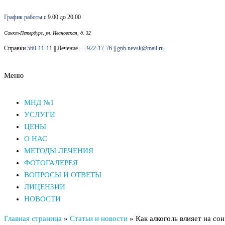
Перейти
График работы
с 9.00 до 20.00
к
содержимому
Санкт-Петербург, ул. Ивановская, д. 32
Справки
560-11-11
|| Лечение —
922-17-76
||
gnb.nevsk@mail.ru
Меню
Наркологический диспансер Невского района СПб
Наркологический диспансер Невского района СПб
МНД №1
УСЛУГИ
ЦЕНЫ
О НАС
МЕТОДЫ ЛЕЧЕНИЯ
ФОТОГАЛЕРЕЯ
ВОПРОСЫ И ОТВЕТЫ
ЛИЦЕНЗИИ
НОВОСТИ
Главная страница
»
Статьи и новости
»
Как алкоголь влияет на со