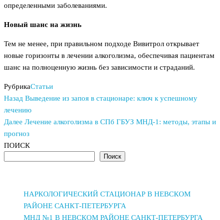
определенными заболеваниями.
Новый шанс на жизнь
Тем не менее, при правильном подходе Вивитрол открывает
новые горизонты в лечении алкоголизма, обеспечивая пациентам
шанс на полноценную жизнь без зависимости и страданий.
Рубрика
Статьи
Предыдущая
Навигация
Назад
Выведение из запоя в стационаре: ключ к успешному
запись
лечению
по
Следующая
Далее
Лечение алкоголизма в СПб ГБУЗ МНД-1: методы, этапы и
запись
записям
прогноз
ПОИСК
Поиск
НАРКОЛОГИЧЕСКИЙ СТАЦИОНАР В НЕВСКОМ
РАЙОНЕ САНКТ-ПЕТЕРБУРГА
МНД №1 В НЕВСКОМ РАЙОНЕ САНКТ-ПЕТЕРБУРГА