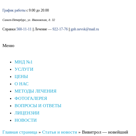
Перейти
График работы
с 9.00 до 20.00
к
содержимому
Санкт-Петербург, ул. Ивановская, д. 32
Справки
560-11-11
|| Лечение —
922-17-76
||
gnb.nevsk@mail.ru
Меню
Наркологический диспансер Невского района СПб
Наркологический диспансер Невского района СПб
МНД №1
УСЛУГИ
ЦЕНЫ
О НАС
МЕТОДЫ ЛЕЧЕНИЯ
ФОТОГАЛЕРЕЯ
ВОПРОСЫ И ОТВЕТЫ
ЛИЦЕНЗИИ
НОВОСТИ
Главная страница
»
Статьи и новости
»
Вивитрол — новейший