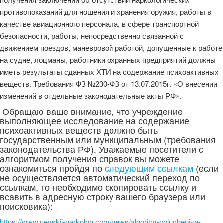
противопоказаний для ношения и хранения оружия, работы в
качестве авиационного персонала, в сфере транспортной
безопасности, работы, непосредственно связанной с
движением поездов, маневровой работой, допущенные к работе
на судне, лоцманы, работники охранных предприятий должны
иметь результаты сданных ХТИ на содержание психоактивных
веществ. Требования ФЗ №230-ФЗ от 13.07.2015г. «О внесении
изменений в отдельные законодательные акты РФ».
Обращаю ваше внимание, что учреждение
выполняющее исследование на содержание
психоактивных веществ должно быть
государственным или муниципальным (требования
законодательства РФ). Уважаемые посетители с
алгоритмом получения справок вы можете
ознакомиться пройдя по
следующим ссылкам
(если
не осуществляется автоматический переход по
ссылкам, то необходимо скопировать ссылку и
всавить в адресную строку вашего браузера или
поисковика):
https://www.nevskij-narkolog.com/news/algoritm-polucheniya-