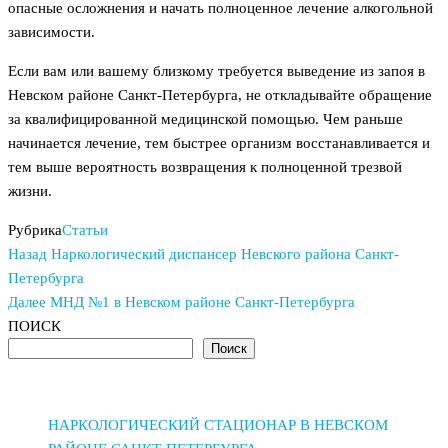
опасные осложнения и начать полноценное лечение алкогольной
зависимости.
Если вам или вашему близкому требуется выведение из запоя в
Невском районе Санкт-Петербурга, не откладывайте обращение
за квалифицированной медицинской помощью. Чем раньше
начинается лечение, тем быстрее организм восстанавливается и
тем выше вероятность возвращения к полноценной трезвой
жизни.
Рубрика
Статьи
Предыдущая
Навигация
Назад
Наркологический диспансер Невского района Санкт-
запись
Петербурга
по
Следующая
Далее
МНД №1 в Невском районе Санкт-Петербурга
запись
записям
ПОИСК
Поиск
НАРКОЛОГИЧЕСКИЙ СТАЦИОНАР В НЕВСКОМ