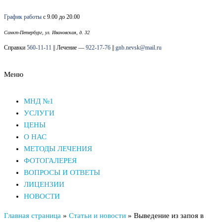
Перейти
График работы
с 9.00 до 20.00
к
содержимому
Санкт-Петербург, ул. Ивановская, д. 32
Справки
560-11-11
|| Лечение —
922-17-76
||
gnb.nevsk@mail.ru
Меню
Наркологический диспансер Невского района СПб
Наркологический диспансер Невского района СПб
МНД №1
УСЛУГИ
ЦЕНЫ
О НАС
МЕТОДЫ ЛЕЧЕНИЯ
ФОТОГАЛЕРЕЯ
ВОПРОСЫ И ОТВЕТЫ
ЛИЦЕНЗИИ
НОВОСТИ
Главная страница
»
Статьи и новости
»
Выведение из запоя в