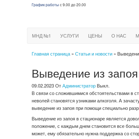
Перейти
График работы
с 9.00 до 20.00
к
содержимому
Наркологический диспансер Невского района СП
МНД №1
УСЛУГИ
ЦЕНЫ
О НАС
М
Главная страница
»
Статьи и новости
»
Выведени
Выведение из запоя
09.02.2023
От
Администратор
Выкл.
В связи со сложившимися обстоятельствами в ст
неволей становятся узниками алкоголя. А зачас
выведение из запоя при помощи специально разр
Выведение из запоя в стационаре является довол
положение, с каждым днем становится все больш
может, ему обязательно нужна поддержка со стор