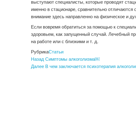
выступают специалисты, которые проводят стаци
именно в стационаре, сравнительно отличаются о
внимание здесь направленно на физическое и ду
Если вовремя обратиться за помощью к специали
здоровьем, как запущенный случай. Лечебный п
на работе или с близкими и т. д.
Рубрика
Статьи
Навигация
Предыдущая
Назад
Симптомы алкоголизма￼
запись
Следующая
Далее
В чем заключается психотерапия алкогол
по
запись
записям