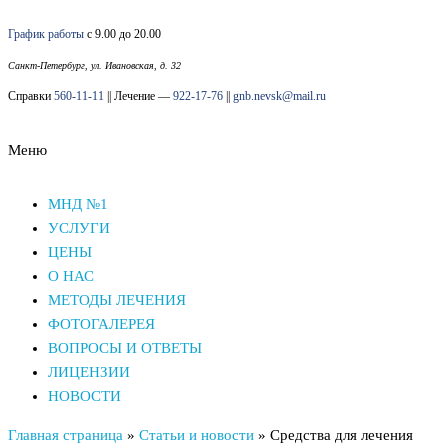
Перейти
График работы
с 9.00 до 20.00
к
содержимому
Санкт-Петербург, ул. Ивановская, д. 32
Справки
560-11-11
|| Лечение —
922-17-76
||
gnb.nevsk@mail.ru
Меню
Наркологический диспансер Невского района СПб
Наркологический диспансер Невского района СПб
МНД №1
УСЛУГИ
ЦЕНЫ
О НАС
МЕТОДЫ ЛЕЧЕНИЯ
ФОТОГАЛЕРЕЯ
ВОПРОСЫ И ОТВЕТЫ
ЛИЦЕНЗИИ
НОВОСТИ
Главная страница
»
Статьи и новости
»
Средства для лечения