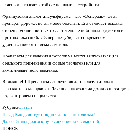
печень и вызывает стойкие нервные расстройства.
Французский аналог дисульфирама – это «Эспераль». Этот
препарат дороже, но он менее опасный. Его отличает высокая
степень очищенности, что дает меньше побочных эффектов и
противопоказаний. «Эспераль» убирает со временем
удовольствие от приема алкоголя.
Препараты для лечения алкоголизма могут выпускаться для
орального применения (в форме таблеток) или для
внутримышечного введения.
Внимание!!! Препараты для лечения алкоголизма должен
назначать врач-нарколог. Лечение алкоголизма должно проходить
под контролем специалиста.
Рубрика
Статьи
Предыдущая
Навигация
Назад
Как действует подшивка от алкоголизма?
запись
Следующая
Далее
Этапы долгого пути: лечение зависимостей
по
запись
ПОИСК