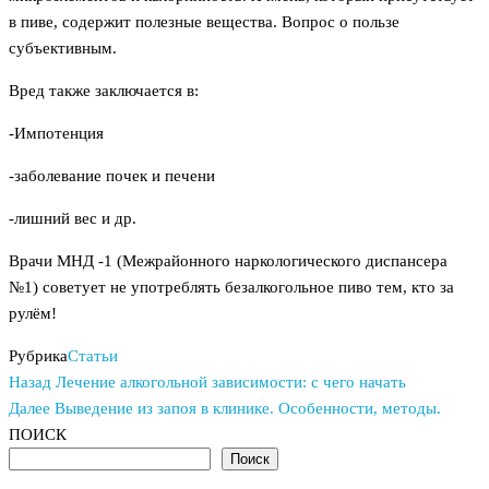
в пиве, содержит полезные вещества. Вопрос о пользе
субъективным.
Вред также заключается в:
-Импотенция
-заболевание почек и печени
-лишний вес и др.
Врачи МНД -1 (Межрайонного наркологического диспансера
№1) советует не употреблять безалкогольное пиво тем, кто за
рулём!
Рубрика
Статьи
Предыдущая
Навигация
Назад
Лечение алкогольной зависимости: с чего начать
запись
Следующая
Далее
Выведение из запоя в клинике. Особенности, методы.
по
запись
ПОИСК
Поиск
записям