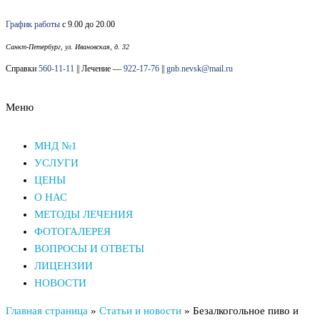
Перейти
График работы
с 9.00 до 20.00
к
содержимому
Санкт-Петербург, ул. Ивановская, д. 32
Справки
560-11-11
|| Лечение —
922-17-76
||
gnb.nevsk@mail.ru
Меню
Наркологический диспансер Невского района СПб
Наркологический диспансер Невского района СПб
МНД №1
УСЛУГИ
ЦЕНЫ
О НАС
МЕТОДЫ ЛЕЧЕНИЯ
ФОТОГАЛЕРЕЯ
ВОПРОСЫ И ОТВЕТЫ
ЛИЦЕНЗИИ
НОВОСТИ
Главная страница
»
Статьи и новости
»
Безалкогольное пиво и