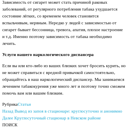
Зависимость от сигарет может стать причиной раковых
заболеваний, от регулярного потребления табака ухудшается
состояние лёгких, со временем человек становится
вспыльчивым, нервным. Нередко у людей с зависимостью от
сигарет бывает бессонница, тревога, апатия, плохое настроение
и т.д. Именно поэтому зависимость от табака необходимо
лечить.
Услуги нашего наркологического диспансера
Если вы или кто-либо из ваших близких хочет бросить курить, но
не может справиться с вредной привычкой самостоятельно,
обращайтесь в наш наркологический диспансер. Мы занимаемся
лечением табакокурения уже много лет и поэтому точно сможем
помочь вам или вашим близким.
Рубрика
Статьи
Предыдущая
Навигация
Назад
Вывод из запоя в стационаре: круглосуточно и анонимно
запись
Следующая
Далее
Круглосуточный стационар в Невском районе
по
запись
ПОИСК