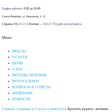
Перейти
График работы
с 9.00 до 20.00
к
содержимому
Санкт-Петербург, ул. Ивановская, д. 32
Справки
560-11-11
|| Лечение —
922-17-76
||
gnb.nevsk@mail.ru
Меню
Наркологический диспансер Невского района СПб
Наркологический диспансер Невского района СПб
МНД №1
УСЛУГИ
ЦЕНЫ
О НАС
МЕТОДЫ ЛЕЧЕНИЯ
ФОТОГАЛЕРЕЯ
ВОПРОСЫ И ОТВЕТЫ
ЛИЦЕНЗИИ
НОВОСТИ
Главная страница
»
Статьи и новости
»
Бросить курить: лечение