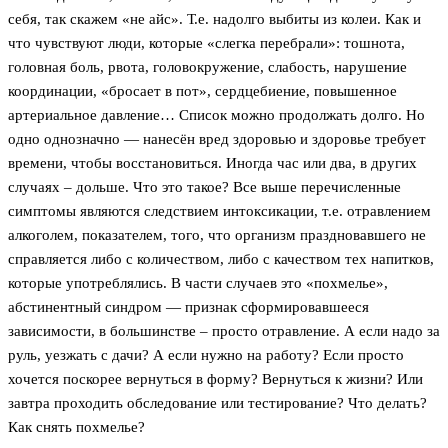
себя, так скажем «не айс». Т.е. надолго выбиты из колеи. Как и
что чувствуют люди, которые «слегка перебрали»: тошнота,
головная боль, рвота, головокружение, слабость, нарушение
координации, «бросает в пот», сердцебиение, повышенное
артериальное давление… Список можно продолжать долго. Но
одно однозначно — нанесён вред здоровью и здоровье требует
времени, чтобы восстановиться. Иногда час или два, в других
случаях – дольше. Что это такое? Все выше перечисленные
симптомы являются следствием интоксикации, т.е. отравлением
алкоголем, показателем, того, что организм праздновавшего не
справляется либо с количеством, либо с качеством тех напитков,
которые употреблялись. В части случаев это «похмелье»,
абстинентный синдром — признак сформировавшееся
зависимости, в большинстве – просто отравление. А если надо за
руль, уезжать с дачи? А если нужно на работу? Если просто
хочется поскорее вернуться в форму? Вернуться к жизни? Или
завтра проходить обследование или тестирование? Что делать?
Как снять похмелье?