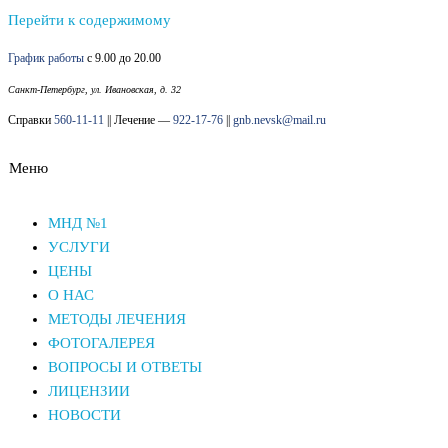
Перейти к содержимому
График работы
с 9.00 до 20.00
Санкт-Петербург, ул. Ивановская, д. 32
Справки
560-11-11
|| Лечение —
922-17-76
||
gnb.nevsk@mail.ru
Меню
Наркологический диспансер Невского района СПб
Наркологический диспансер Невского района СПб
МНД №1
УСЛУГИ
ЦЕНЫ
О НАС
МЕТОДЫ ЛЕЧЕНИЯ
ФОТОГАЛЕРЕЯ
ВОПРОСЫ И ОТВЕТЫ
ЛИЦЕНЗИИ
НОВОСТИ