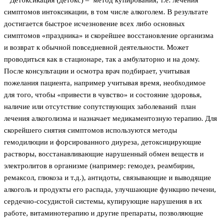
Детоксикация (детокс) – метод купирования, т.е. лечения
симптомов интоксикации, в том числе алкоголем. В результате
достигается быстрое исчезновение всех либо основных
симптомов «праздника» и скорейшее восстановление организма
и возврат к обычной повседневной деятельности. Может
проводиться как в стационаре, так а амбулаторно и на дому.
После консультации и осмотра врач подбирает, учитывая
пожелания пациента, например учитывая время, необходимое
для того, чтобы «привести в чувство» и состояние здоровья,
наличие или отсутствие сопутствующих заболеваний план
лечения алкоголизма и назначает медикаментозную терапию. Для
скорейшего снятия симптомов используются методы
гемодилюции и форсированного диуреза, детоксицирующие
растворы, восстанавливающие нарушенный обмен веществ и
электролитов в организме (например: гемодез, реамбирин,
ремаксол, глюкоза и т.д.), антидоты, связывающие и выводящие
алкоголь и продукты его распада, улучшающие функцию печени,
сердечно-сосудистой системы, купирующие нарушения в их
работе, витаминотерапию и другие препараты, позволяющие