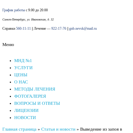
Перейти
График работы
с 9.00 до 20.00
к
содержимому
Санкт-Петербург, ул. Ивановская, д. 32
Справки
560-11-11
|| Лечение —
922-17-76
||
gnb.nevsk@mail.ru
Меню
Наркологический диспансер Невского района СПб
Наркологический диспансер Невского района СПб
МНД №1
УСЛУГИ
ЦЕНЫ
О НАС
МЕТОДЫ ЛЕЧЕНИЯ
ФОТОГАЛЕРЕЯ
ВОПРОСЫ И ОТВЕТЫ
ЛИЦЕНЗИИ
НОВОСТИ
Главная страница
»
Статьи и новости
»
Выведение из запоя в