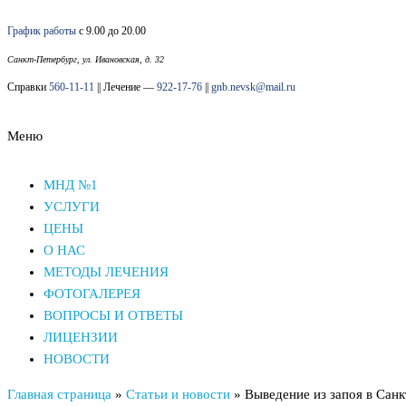
Перейти
График работы
с 9.00 до 20.00
к
содержимому
Санкт-Петербург, ул. Ивановская, д. 32
Справки
560-11-11
|| Лечение —
922-17-76
||
gnb.nevsk@mail.ru
Меню
Наркологический диспансер Невского района СПб
Наркологический диспансер Невского района СПб
МНД №1
УСЛУГИ
ЦЕНЫ
О НАС
МЕТОДЫ ЛЕЧЕНИЯ
ФОТОГАЛЕРЕЯ
ВОПРОСЫ И ОТВЕТЫ
ЛИЦЕНЗИИ
НОВОСТИ
Главная страница
»
Статьи и новости
»
Выведение из запоя в Сан