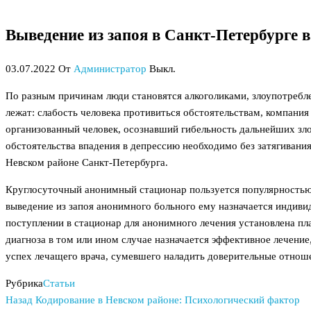
Выведение из запоя в Санкт-Петербурге 
03.07.2022
От
Администратор
Выкл.
По разным причинам люди становятся алкоголиками, злоупотреблен
лежат: слабость человека противиться обстоятельствам, компани
организованный человек, осознавший гибельность дальнейших зл
обстоятельства впадения в депрессию необходимо без затягивани
Невском районе Санкт-Петербурга.
Круглосуточный анонимный стационар пользуется популярностью,
выведение из запоя анонимного больного ему назначается индиви
поступлении в стационар для анонимного лечения установлена пл
диагноза в том или ином случае назначается эффективное лечение
успех лечащего врача, сумевшего наладить доверительные отноше
Рубрика
Статьи
Предыдущая
Навигация
Назад
Кодирование в Невском районе: Психологический фактор