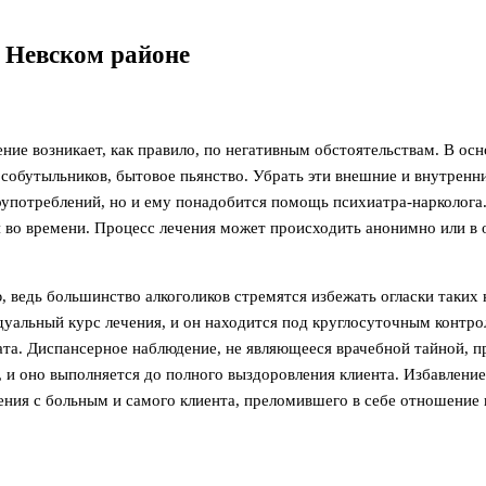
в Невском районе
ие возникает, как правило, по негативным обстоятельствам. В осн
я собутыльников, бытовое пьянство. Убрать эти внешние и внутрен
оупотреблений, но и ему понадобится помощь психиатра-нарколога
я во времени. Процесс лечения может происходить анонимно или в
 ведь большинство алкоголиков стремятся избежать огласки таких
дуальный курс лечения, и он находится под круглосуточным контр
ата. Диспансерное наблюдение, не являющееся врачебной тайной, п
, и оно выполняется до полного выздоровления клиента. Избавление
ния с больным и самого клиента, преломившего в себе отношение 