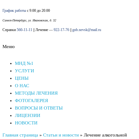
Перейти
График работы
с 9.00 до 20.00
к
содержимому
Санкт-Петербург, ул. Ивановская, д. 32
Справки
560-11-11
|| Лечение —
922-17-76
||
gnb.nevsk@mail.ru
Меню
Наркологический диспансер Невского района СПб
Наркологический диспансер Невского района СПб
МНД №1
УСЛУГИ
ЦЕНЫ
О НАС
МЕТОДЫ ЛЕЧЕНИЯ
ФОТОГАЛЕРЕЯ
ВОПРОСЫ И ОТВЕТЫ
ЛИЦЕНЗИИ
НОВОСТИ
Главная страница
»
Статьи и новости
»
Лечение алкогольной