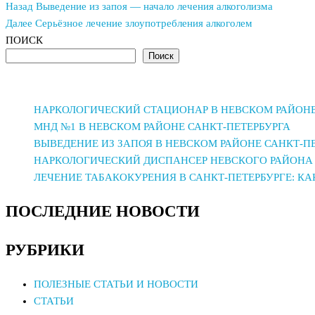
Предыдущая
Навигация
Назад
Выведение из запоя — начало лечения алкоголизма
запись
Следующая
Далее
Серьёзное лечение злоупотребления алкоголем
по
запись
ПОИСК
Поиск
записям
НАРКОЛОГИЧЕСКИЙ СТАЦИОНАР В НЕВСКОМ РАЙОНЕ
МНД №1 В НЕВСКОМ РАЙОНЕ САНКТ-ПЕТЕРБУРГА
ВЫВЕДЕНИЕ ИЗ ЗАПОЯ В НЕВСКОМ РАЙОНЕ САНКТ-П
НАРКОЛОГИЧЕСКИЙ ДИСПАНСЕР НЕВСКОГО РАЙОНА 
ЛЕЧЕНИЕ ТАБАКОКУРЕНИЯ В САНКТ-ПЕТЕРБУРГЕ: К
ПОСЛЕДНИЕ НОВОСТИ
РУБРИКИ
ПОЛЕЗНЫЕ СТАТЬИ И НОВОСТИ
СТАТЬИ