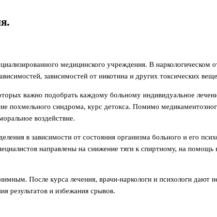
я.
ециализированного медицинского учреждения. В наркологическом 
ависимостей, зависимостей от никотина и других токсических вещ
которых важно подобрать каждому больному индивидуальное лечени
ятие похмельного синдрома, курс детокса. Помимо медикаментозно
 моральное воздействие.
еления в зависимости от состояния организма больного и его псих
 специалистов направлены на снижение тяги к спиртному, на помощ
нимным. После курса лечения, врачи-наркологи и психологи дают 
ия результатов и избежания срывов.