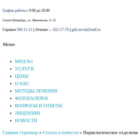
Перейти
График работы
с 9.00 до 20.00
к
содержимому
Санкт-Петербург, ул. Ивановская, д. 32
Справки
560-11-11
|| Лечение —
922-17-76
||
gnb.nevsk@mail.ru
Меню
Наркологический диспансер Невского района СПб
Наркологический диспансер Невского района СПб
МНД №1
УСЛУГИ
ЦЕНЫ
О НАС
МЕТОДЫ ЛЕЧЕНИЯ
ФОТОГАЛЕРЕЯ
ВОПРОСЫ И ОТВЕТЫ
ЛИЦЕНЗИИ
НОВОСТИ
Главная страница
»
Статьи и новости
»
Наркологическое отделени