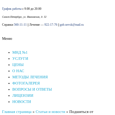
Перейти
График работы
с 9.00 до 20.00
к
содержимому
Санкт-Петербург, ул. Ивановская, д. 32
Справки
560-11-11
|| Лечение —
922-17-76
||
gnb.nevsk@mail.ru
Меню
Наркологический диспансер Невского района СПб
Наркологический диспансер Невского района СПб
МНД №1
УСЛУГИ
ЦЕНЫ
О НАС
МЕТОДЫ ЛЕЧЕНИЯ
ФОТОГАЛЕРЕЯ
ВОПРОСЫ И ОТВЕТЫ
ЛИЦЕНЗИИ
НОВОСТИ
Главная страница
»
Статьи и новости
»
Подшиться от