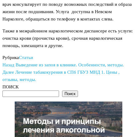
врач консультирует по поводу возможных последствий и образа
жизни после подшивания. Услуга доступна в Невском
Наркологе, обращаться по телефону в контактах слева.
Также в межрайонном наркологическом диспансере есть услуги:
очистка крови (прочистка крови), срочная наркологическая
помощь, химзащита и другие.
Рубрика
Статьи
Предыдущая
Навигация
Назад
Выведение из запоя в клинике. Особенности, методы.
запись
Следующая
Далее
Лечение табакокурения в СПб ГБУЗ МНД 1. Цены ,
по
запись
отзывы, методы.
записям
ПОИСК
Поиск