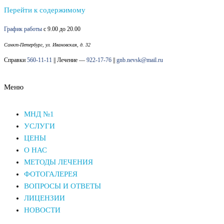
Перейти к содержимому
График работы
с 9.00 до 20.00
Санкт-Петербург, ул. Ивановская, д. 32
Справки
560-11-11
|| Лечение —
922-17-76
||
gnb.nevsk@mail.ru
Меню
Наркологический диспансер Невского района СПб
Наркологический диспансер Невского района СПб
МНД №1
УСЛУГИ
ЦЕНЫ
О НАС
МЕТОДЫ ЛЕЧЕНИЯ
ФОТОГАЛЕРЕЯ
ВОПРОСЫ И ОТВЕТЫ
ЛИЦЕНЗИИ
НОВОСТИ