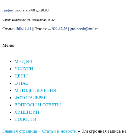
Перейти
График работы
с 9.00 до 20.00
к
содержимому
Санкт-Петербург, ул. Ивановская, д. 32
Справки
560-11-11
|| Лечение —
922-17-76
||
gnb.nevsk@mail.ru
Меню
Наркологический диспансер Невского района СПб
Наркологический диспансер Невского района СПб
МНД №1
УСЛУГИ
ЦЕНЫ
О НАС
МЕТОДЫ ЛЕЧЕНИЯ
ФОТОГАЛЕРЕЯ
ВОПРОСЫ И ОТВЕТЫ
ЛИЦЕНЗИИ
НОВОСТИ
Главная страница
»
Статьи и новости
»
Электронная запись на