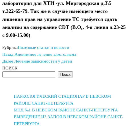
лаборатория для ХТИ -ул. Миргородская д.3\5
т.322-65-79. Так же в случае имеющего место
лишения прав на управление ТС требуется сдать
анализы на содержание СDT (В.О,, 4-я линия д.23-25
с 9.00-15.00)
Рубрика
Полезные статьи и новости
Предыдущая
Навигация
Назад
Анонимное лечение алкоголизма
запись
Следующая
Далее
Лечение зависимостей у детей
по
запись
ПОИСК
Поиск
записям
НАРКОЛОГИЧЕСКИЙ СТАЦИОНАР В НЕВСКОМ
РАЙОНЕ САНКТ-ПЕТЕРБУРГА
МНД №1 В НЕВСКОМ РАЙОНЕ САНКТ-ПЕТЕРБУРГА
ВЫВЕДЕНИЕ ИЗ ЗАПОЯ В НЕВСКОМ РАЙОНЕ САНКТ-
ПЕТЕРБУРГА