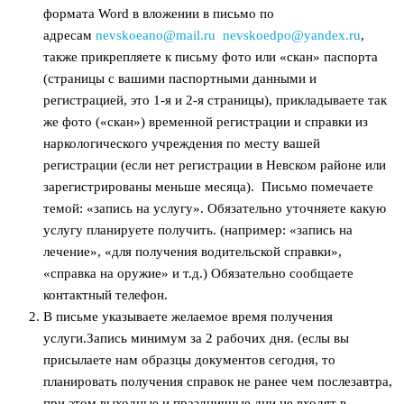
формата Word в вложении в письмо по
адресам
nevskoeano@mail.ru
nevskoedpo@yandex.ru
,
также прикрепляете к письму фото или «скан» паспорта
(страницы с вашими паспортными данными и
регистрацией, это 1-я и 2-я страницы), прикладываете так
же фото («скан») временной регистрации и справки из
наркологического учреждения по месту вашей
регистрации (если нет регистрации в Невском районе или
зарегистрированы меньше месяца). Письмо помечаете
темой: «запись на услугу». Обязательно уточняете какую
услугу планируете получить. (например: «запись на
лечение», «для получения водительской справки»,
«справка на оружие» и т.д.) Обязательно сообщаете
контактный телефон.
В письме указываете желаемое время получения
услуги.Запись минимум за 2 рабочих дня. (еслы вы
присылаете нам образцы документов сегодня, то
планировать получения справок не ранее чем послезавтра,
при этом выходные и праздничные дни не входят в